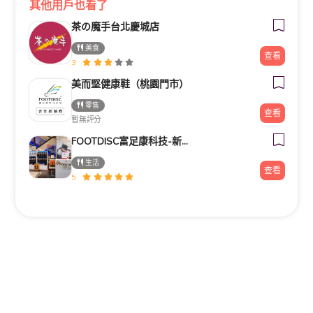
其他用戶也看了
茶の魔手台北慶城店
美食
查看
3
美而堅健康鞋（桃園門市）
零售
查看
暫無評分
FOOTDISC富足康科技-新光三越-桃園站前店
生活
查看
5